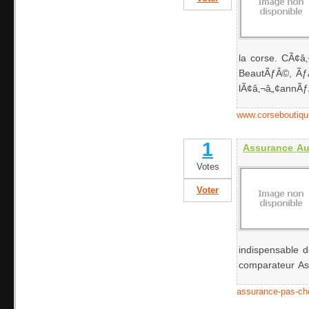
la corse. CÃ¢â
BeautÃƒÂ©, ÃƒÂ
lÃ¢â‚¬â„¢annÃ
www.corseboutique
1
Assurance Au
Votes
Voter
indispensable d
comparateur As
assurance-pas-ch