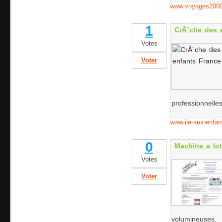
www.voyages2000
1
CrÃ¨che des 
Votes
Voter
professionnelles 
www.ile-aux-enfant
0
Machine a lot
Votes
Voter
volumineuses.