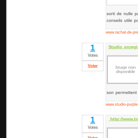
sorti de nulle 
conseils utile 
www.rachat-de-pre
1
Studio enregi
Votes
Voter
son permettent
www.studio-purpl
1
http://www.tr
Votes