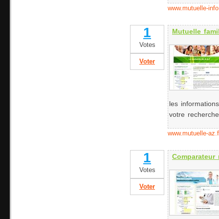
www.mutuelle-info.
1
Mutuelle fami
Votes
Voter
les information
votre recherch
www.mutuelle-az.f
1
Comparateur 
Votes
Voter