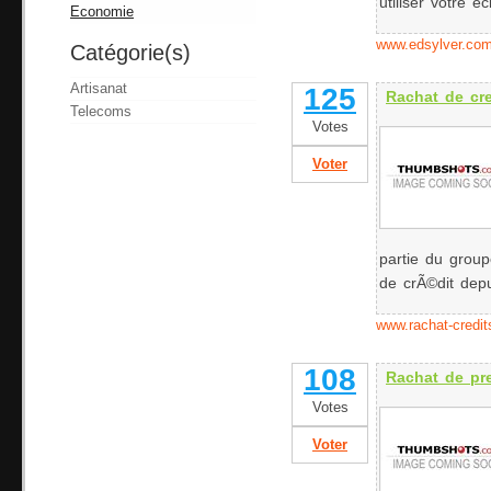
utiliser votre ec
Economie
www.edsylver.co
Catégorie(s)
Artisanat
125
Rachat de cre
Telecoms
Votes
Voter
partie du grou
de crÃ©dit dep
www.rachat-credit
108
Rachat de pr
Votes
Voter