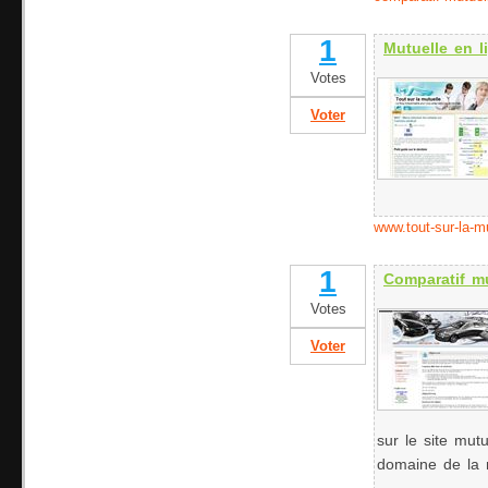
1
Mutuelle en l
Votes
Voter
www.tout-sur-la-mu
1
Comparatif mu
Votes
Voter
sur le site mut
domaine de la 