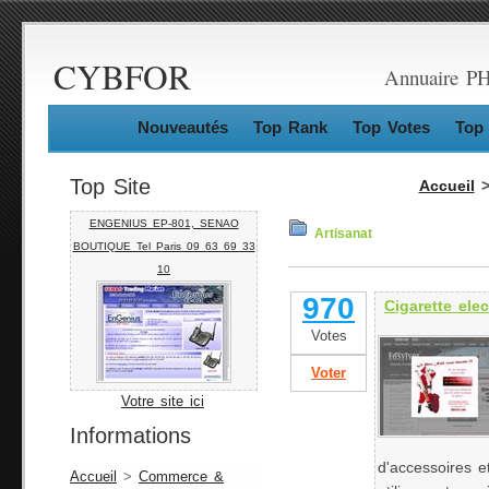
CYBFOR
Annuaire PHP
Nouveautés
Top Rank
Top Votes
Top 
Top Site
Accueil
ENGENIUS EP-801, SENAO
Artisanat
BOUTIQUE Tel Paris 09 63 69 33
10
970
Cigarette ele
Votes
Voter
Votre site ici
Informations
d'accessoires 
Accueil
>
Commerce &