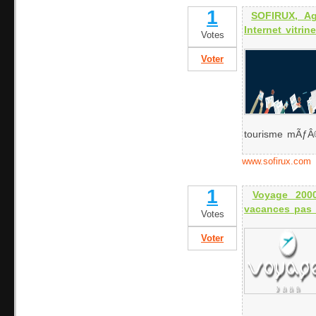
1
SOFIRUX, Ag
Internet vitrine
Votes
Voter
tourisme mÃƒÂ©
www.sofirux.com
1
Voyage 200
vacances pas 
Votes
Voter