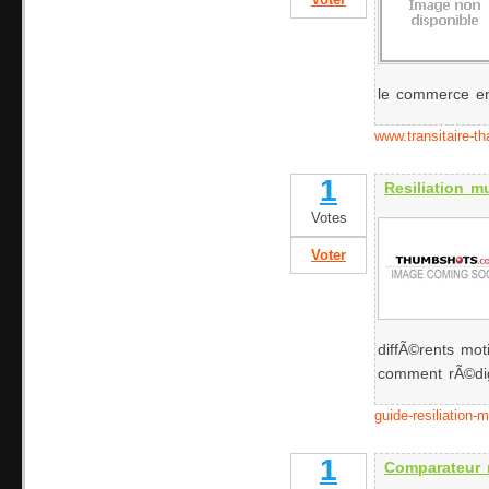
Voter
le commerce en
www.transitaire-t
1
Resiliation m
Votes
Voter
diffÃ©rents moti
comment rÃ©dige
guide-resiliation-
1
Comparateur 