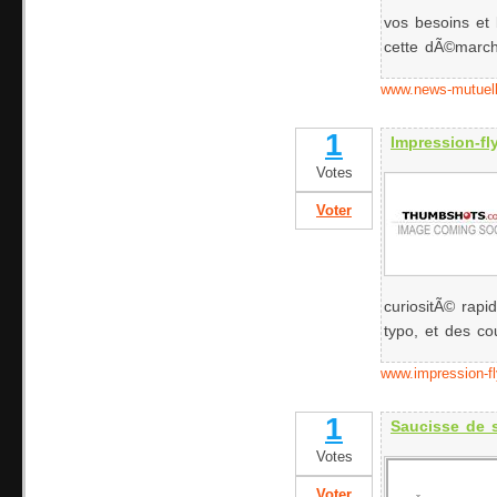
vos besoins et
cette dÃ©march
www.news-mutuell
1
Impression-fl
Votes
Voter
curiositÃ© rapid
typo, et des co
www.impression-fl
1
Saucisse de s
Votes
Voter