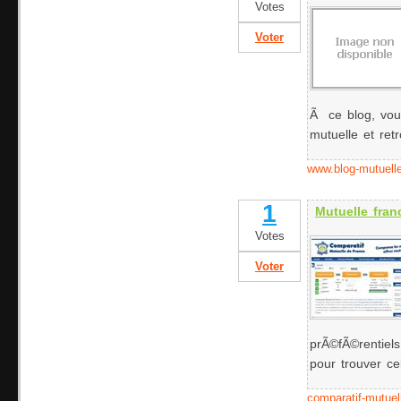
Votes
Voter
Ã ce blog, vous
mutuelle et ret
www.blog-mutuelle
1
Mutuelle fran
Votes
Voter
prÃ©fÃ©rentiels
pour trouver ce
comparatif-mutuel