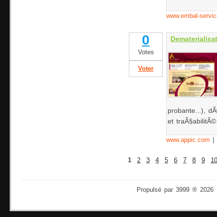
www.embal-servi
0
Dematerialis
Votes
Voter
probante...), d
et traÃ§abilitÃ
www.appic.com
|
1
2
3
4
5
6
7
8
9
1
Propulsé par 3999 ® 2026 